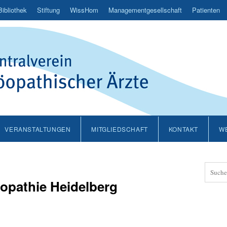
Bibliothek
Stiftung
WissHom
Managementgesellschaft
Patienten
VERANSTALTUNGEN
MITGLIEDSCHAFT
KONTAKT
WE
öopathie Heidelberg